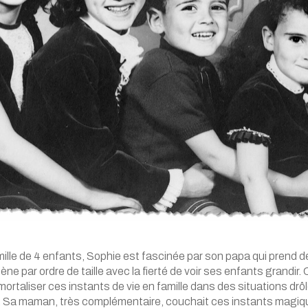
ille de 4 enfants, Sophie est fascinée par son papa qui prend 
ne par ordre de taille avec la fierté de voir ses enfants grandir.
mortaliser ces instants de vie en famille dans des situations drô
Sa maman, très complémentaire, couchait ces instants magiqu